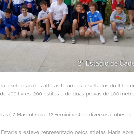
para a selecção dos atletas foram os resultados do II Tor
de 400 livres, 200 estilos e de duas provas de 100 metr
tas (12 Masculinos e 12 Femininos) de diversos clubes da
starreja esteve representado pelos atletas Maria Abreu