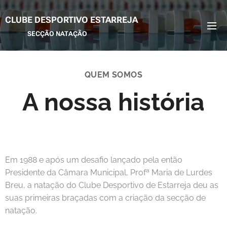
CLUBE DESPORTIVO ESTARREJA
SECÇÃO NATAÇÃO
QUEM SOMOS
A nossa história
Em 1988 e após um desafio lançado pela então
Presidente da Câmara Municipal, Profª Maria de Lurdes
Breu, a natação do Clube Desportivo de Estarreja deu as
suas primeiras braçadas com a criação da secção de
natação.