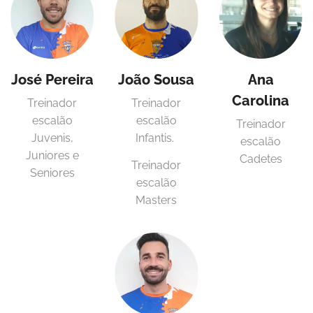
José Pereira
João Sousa
Ana
Carolina
Treinador
Treinador
escalão
escalão
Treinador
Juvenis,
Infantis.
escalão
Juniores e
Cadetes
Treinador
Seniores
escalão
Masters