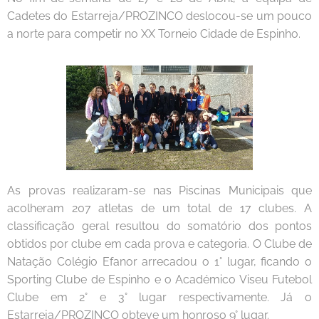
Cadetes do Estarreja/PROZINCO deslocou-se um pouco
a norte para competir no XX Torneio Cidade de Espinho.
As provas realizaram-se nas Piscinas Municipais que
acolheram 207 atletas de um total de 17 clubes. A
classificação geral resultou do somatório dos pontos
obtidos por clube em cada prova e categoria. O Clube de
Natação Colégio Efanor arrecadou o 1° lugar, ficando o
Sporting Clube de Espinho e o Académico Viseu Futebol
Clube em 2° e 3° lugar respectivamente. Já o
Estarreja/PROZINCO obteve um honroso 9° lugar.