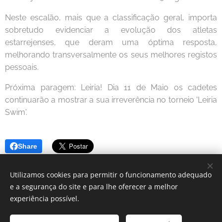
Neste escalão, mais que a classificação geral, importa
sobretudo evidenciar a evolução dos atletas
estarrejenses, que deram uma óptima resposta,
melhorando transversalmente os seus melhores registos
pessoais.
Próxima paragem: Leiria! Dia 11 de Maio os cadetes
continuarão a mostrar a sua irreverência no torneio 'Leiria
Swim'.
Share
Utilizamos cookies para permitir o funcionamento adequado
e a segurança do site e para lhe oferecer a melhor
experiência possível.
© 2024 Clube Desportivo Estarreja | Todos os direitos reservados.