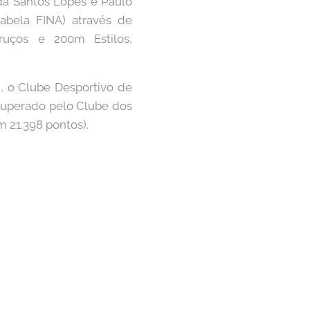
da Santos Lopes e Paulo
tabela FINA) através de
ruços e 200m Estilos,
), o Clube Desportivo de
 superado pelo Clube dos
m 21.398 pontos).