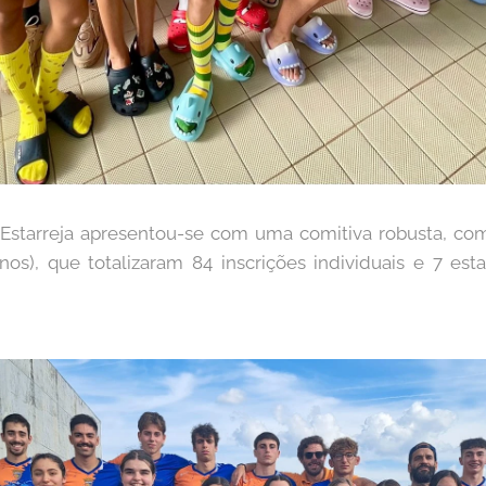
Estarreja apresentou-se com uma comitiva robusta, comp
os), que totalizaram 84 inscrições individuais e 7 est