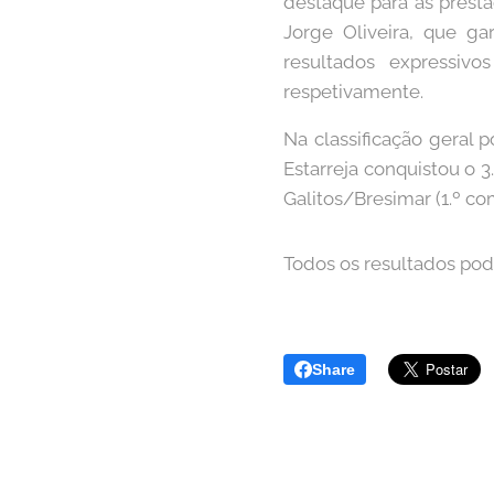
destaque para as prest
Jorge Oliveira, que ga
resultados expressiv
respetivamente.
Na classificação geral 
Estarreja conquistou o 
Galitos/Bresimar (1.º co
Todos os resultados po
Share