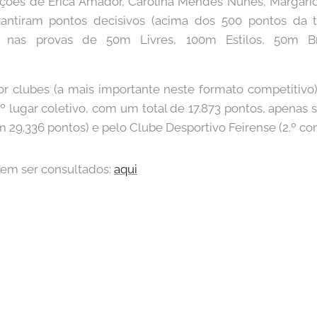
ações de Érica Amador, Carolina Mendes Nunes, Margari
rantiram pontos decisivos (acima dos 500 pontos da 
os nas provas de 50m Livres, 100m Estilos, 50m B
por clubes (a mais importante neste formato competitivo
3.º lugar coletivo, com um total de 17.873 pontos, apenas
m 29.336 pontos) e pelo Clube Desportivo Feirense (2.º co
dem ser consultados:
aqui