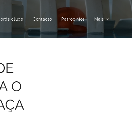
ords clube
Contacto
Patrocinios
Mais
DE
A O
AÇA