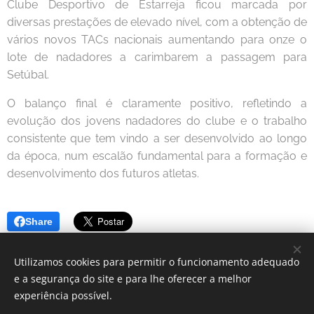
Clube Desportivo de Estarreja ficou marcada por
diversas prestações de elevado nível, com a obtenção de
vários novos TACs nacionais aumentando para onze o
lote de nadadores a carimbarem a passagem para
Setúbal.
O balanço final é claramente positivo, refletindo a
evolução dos jovens nadadores do clube e o trabalho
consistente que tem vindo a ser desenvolvido ao longo
da época, num escalão fundamental para a formação e
desenvolvimento dos futuros atletas.
Share
Utilizamos cookies para permitir o funcionamento adequado
e a segurança do site e para lhe oferecer a melhor
experiência possível.
© 2024 Clube Desportivo Estarreja | Todos os direitos reservados.