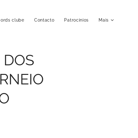
ords clube
Contacto
Patrocinios
Mais
 DOS
ORNEIO
O