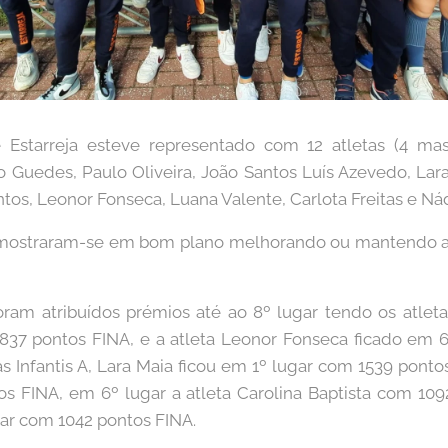
Estarreja esteve representado com 12 atletas (4 mas
edes, Paulo Oliveira, João Santos Luís Azevedo, Lara 
tos, Leonor Fonseca, Luana Valente, Carlota Freitas e Nádi
s mostraram-se em bom plano melhorando ou mantendo a
foram atribuídos prémios até ao 8º lugar tendo os atleta
 837 pontos FINA, e a atleta Leonor Fonseca ficado em 
as Infantis A, Lara Maia ficou em 1º lugar com 1539 pont
s FINA, em 6º lugar a atleta Carolina Baptista com 109
ar com 1042 pontos FINA.