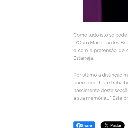
Como tudo isto só pode 
D'Ouro Maria Lurdes Bre
e com a pretensão de di
Estarreja.
Por ultimo a distinção 
quem deu, fez e trabalh
nascimento desta secção
a sua memória... " Este
Share