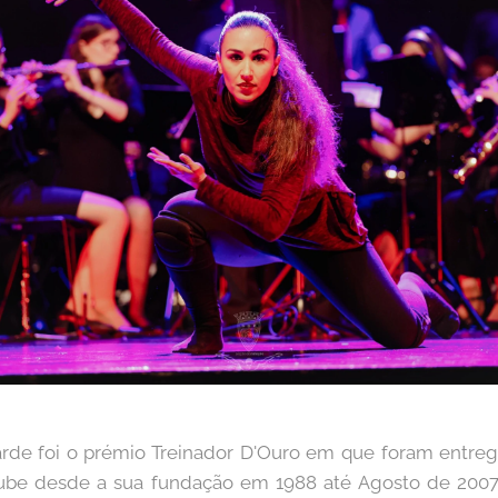
arde foi o prémio Treinador D'Ouro em que foram entreg
lube desde a sua fundação em 1988 até Agosto de 200