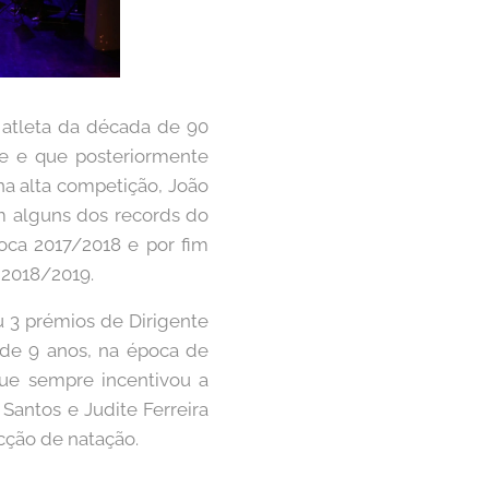
 atleta da década de 90
ube e que posteriormente
na alta competição, João
m alguns dos records do
poca 2017/2018 e por fim
 2018/2019.
u 3 prémios de Dirigente
 de 9 anos, na época de
ue sempre incentivou a
 Santos e Judite Ferreira
cção de natação.