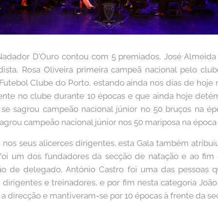
Nadador D'Ouro contou com 5 premiados, José Almeida
dista, Rosa Oliveira primeira campeã nacional pelo cl
Futebol Clube do Porto, estando ainda nos dias de hoje 
ente no clube durante 10 épocas e que ainda hoje deté
e se sagrou campeão nacional júnior no 50 bruços na é
agrou campeão nacional júnior nos 50 mariposa na época
os seus alicerces dirigentes, esta Gala também atribui
foi um dos fundadores da secção de natação e ao fim
ão de delegado, António Castro foi uma das pessoas q
, dirigentes e treinadores, e por fim nesta categoria João
 direcção e mantiveram-se por 10 épocas à frente da se