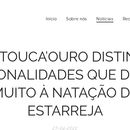
Início
Sobre nós
Noticias
Rec
 TOUCA’OURO DISTI
ONALIDADES QUE 
UITO À NATAÇÃO 
ESTARREJA
27-04-2022