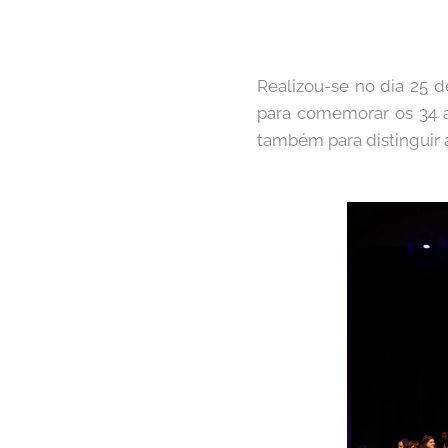
Realizou-se no dia 25 d
para comemorar os 34 a
também para distinguir 