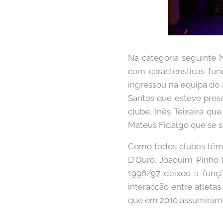
Na categoria seguinte 
com características fun
ingressou na equipa do 
Santos que esteve pres
clube, Inês Teixeira qu
Mateus Fidalgo que se s
Como todos clubes têm n
D'Ouro. Joaquim Pinho 
1996/97 deixou a funç
interacção entre atletas
que em 2010 assumiram a