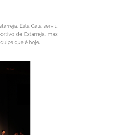
arreja. Esta Gala serviu
rtivo de Estarreja, mas
quipa que é hoje.