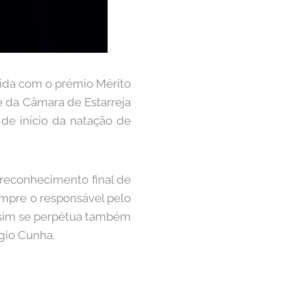
uida com o prémio Mérito
e da Câmara de Estarreja
 de início da natação de
 reconhecimento final de
empre o responsável pelo
Assim se perpétua também
rgio Cunha.