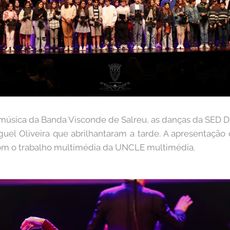
música da Banda Visconde de Salreu, as danças da SED Da
uel Oliveira que abrilhantaram a tarde. A apresentação 
com o trabalho multimédia da UNCLE multimédia.