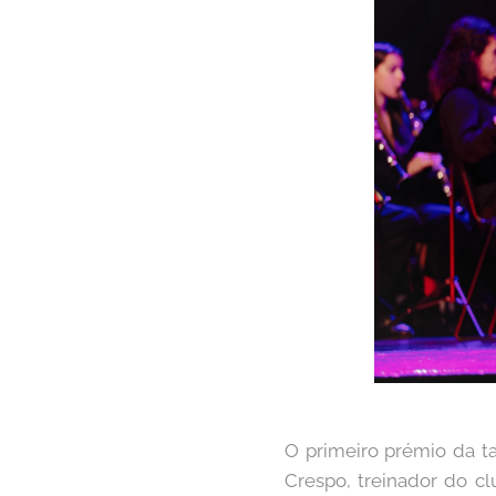
O primeiro prémio da t
Crespo, treinador do c