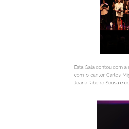
Esta Gala contou com a 
com o cantor Carlos Mig
Joana Ribeiro Sousa e 