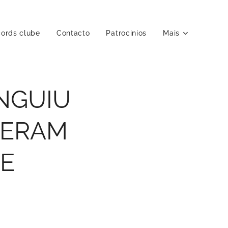
ords clube
Contacto
Patrocinios
Mais
NGUIU
DERAM
DE