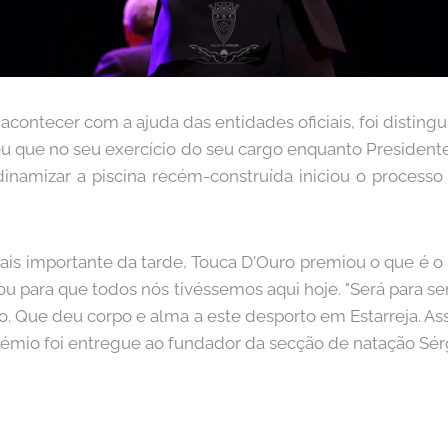
acontecer com a ajuda das entidades oficiais, foi disting
u que no seu exercício do seu cargo enquanto President
namizar a piscina recém-construída iniciou o processo
mais importante da tarde, Touca D'Ouro premiou o que é o
ou para que todos nós tivéssemos aqui hoje. "Será para s
. Que deu corpo e alma a este desporto em Estarreja. 
 prémio foi entregue ao fundador da secção de natação Sé