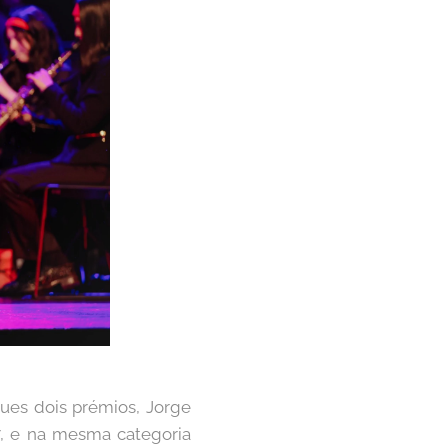
ues dois prémios, Jorge
7, e na mesma categoria