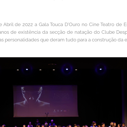
e Abril de 2022 a Gala Touca D'Ouro no Cine Teatro de Est
nos de existência da secção de natação do Clube Despo
as personalidades que deram tudo para a construção da e