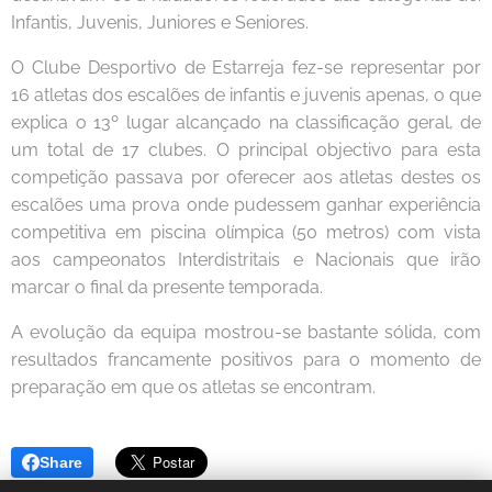
Infantis, Juvenis, Juniores e Seniores.
O Clube Desportivo de Estarreja fez-se representar por
16 atletas dos escalões de infantis e juvenis apenas, o que
explica o 13º lugar alcançado na classificação geral, de
um total de 17 clubes. O principal objectivo para esta
competição passava por oferecer aos atletas destes os
escalões uma prova onde pudessem ganhar experiência
competitiva em piscina olímpica (50 metros) com vista
aos campeonatos Interdistritais e Nacionais que irão
marcar o final da presente temporada.
A evolução da equipa mostrou-se bastante sólida, com
resultados francamente positivos para o momento de
preparação em que os atletas se encontram.
Share