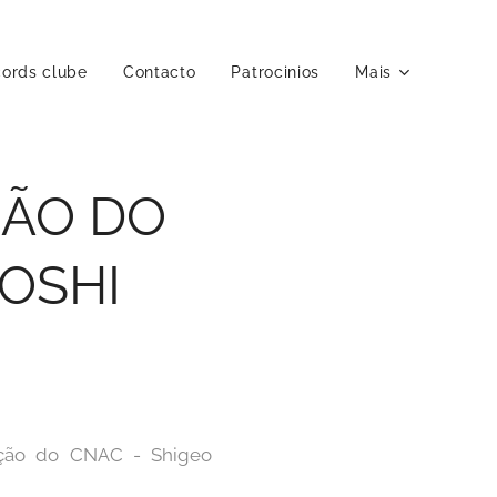
ords clube
Contacto
Patrocinios
Mais
ÇÃO DO
OSHI
tação do CNAC - Shigeo