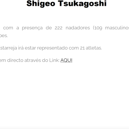
a com a presença de 222 nadadores (109 masculino
bes.
tarreja irá estar representado com 21 atletas.
m directo através do Link:
AQUI