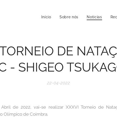
Início
Sobre nós
Noticias
Rec
 TORNEIO DE NATA
C - SHIGEO TSUKAG
22-04-2022
Abril de 2022, vai-se realizar XXXVI Torneio de Na
o Olímpico de Coimbra.